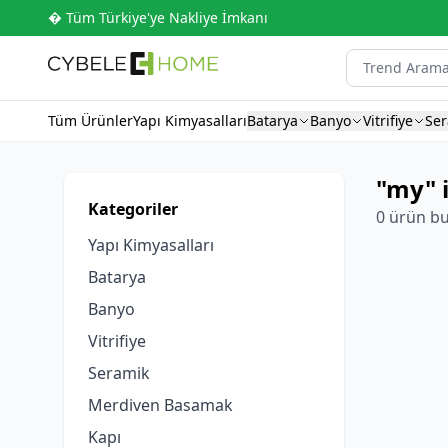
� Tüm Türkiye'ye Nakliye İmkanı
Tüm Ürünler
Yapı Kimyasalları
Batarya
Banyo
Vitrifiye
Se
"my" 
Kategoriler
0 ürün b
Yapı Kimyasalları
Batarya
Banyo
Vitrifiye
Seramik
Merdiven Basamak
Kapı