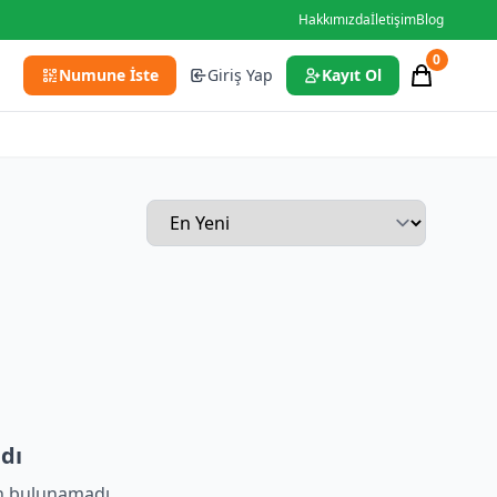
Hakkımızda
İletişim
Blog
0
Numune İste
Giriş Yap
Kayıt Ol
dı
n bulunamadı.