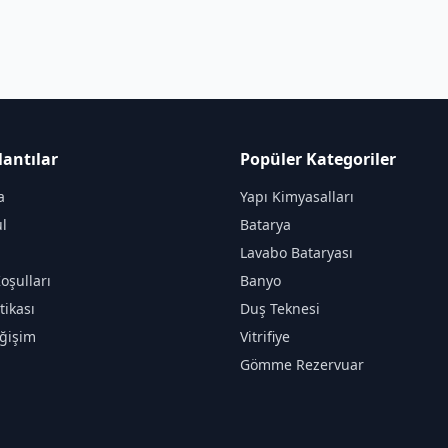
lantılar
Popüler Kategoriler
a
Yapı Kimyasalları
l
Batarya
Lavabo Bataryası
oşulları
Banyo
itikası
Duş Teknesi
ğişim
Vitrifiye
Gömme Rezervuar