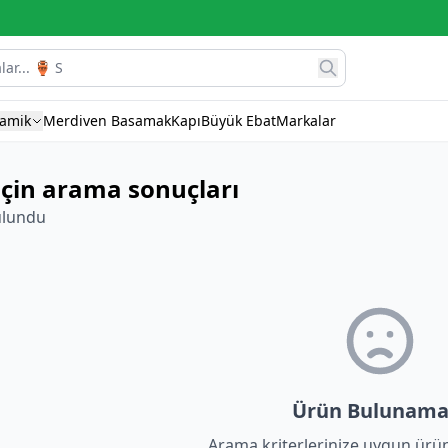
ramik
Merdiven Basamak
Kapı
Büyük Ebat
Markalar
için arama sonuçları
ulundu
Ürün Bulunama
Arama kriterlerinize uygun ürü