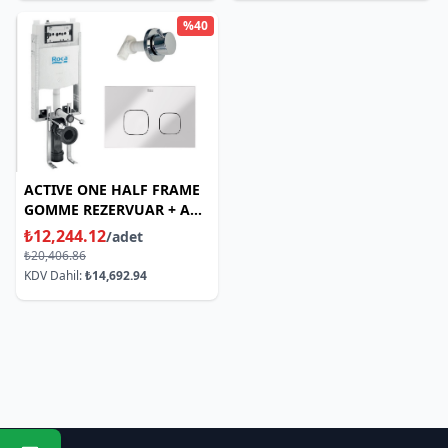
%40
ACTIVE ONE HALF FRAME
GOMME REZERVUAR + AC3
KROM + KESME VALFI
₺12,244.12
/adet
₺20,406.86
KDV Dahil:
₺14,692.94