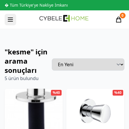
� Tüm Türkiye'ye Nakliye İmkanı
0
"kesme" için
arama
sonuçları
5 ürün bulundu
%40
%40