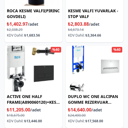
ROCA KESME VALFI(PIRINC
KESME VALFI YUVARLAK -
GOVDELI)
STOP VALF
₺1,402.97
₺2,803.88
/adet
/adet
₺2,338.29
₺4,673.14
KDV Dahil:
₺1,683.56
KDV Dahil:
₺3,364.66
%40
%40
ACTIVE ONE HALF
DUPLO WC ONE ALCIPAN
FRAME(A890060120)+KESME
GOMME REZERVUAR
VALFI(A5251685B)+AC4
SETI(REZERVUAR+KUMANDA
₺11,205.00
₺14,640.00
/adet
/adet
MAT SIYAH(A8901750006)
PANELI+KESME VALF)
₺18,675.00
₺24,400.00
KDV Dahil:
₺13,446.00
KDV Dahil:
₺17,568.00