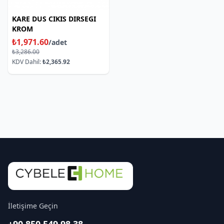
KARE DUS CIKIS DIRSEGI
KROM
₺1,971.60
/adet
₺3,286.00
KDV Dahil:
₺2,365.92
İletişime Geçin