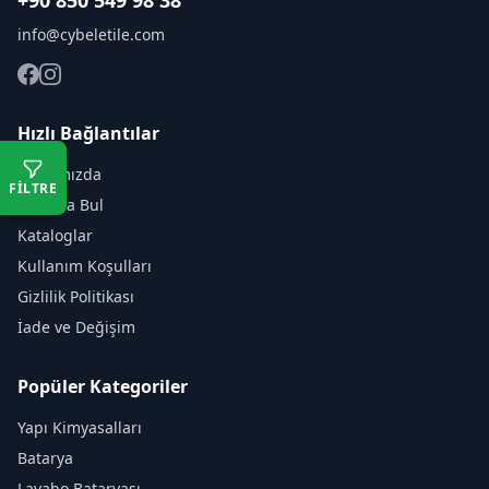
+90 850 549 98 38
info@cybeletile.com
Hızlı Bağlantılar
Hakkımızda
FİLTRE
Mağaza Bul
Kataloglar
Kullanım Koşulları
Gizlilik Politikası
İade ve Değişim
Popüler Kategoriler
Yapı Kimyasalları
Batarya
Lavabo Bataryası