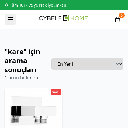
� Tüm Türkiye'ye Nakliye İmkanı
0
"kare" için
arama
sonuçları
1 ürün bulundu
%40