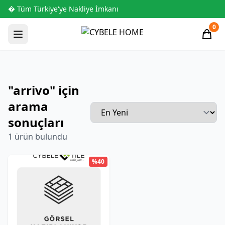
� Tüm Türkiye'ye Nakliye İmkanı
0
"arrivo" için
arama
sonuçları
1 ürün bulundu
%40