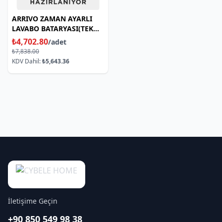
ARRIVO ZAMAN AYARLI
LAVABO BATARYASI(TEK
SU GIRISL
₺4,702.80
/adet
₺7,838.00
KDV Dahil:
₺5,643.36
İletişime Geçin
+90 850 549 98 38