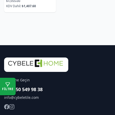
₺1,955.00
KDV Dahil:
₺1,407.60
İletişime Geçin
+90 850 549 98 38
FİLTRE
info@cybeletile.com