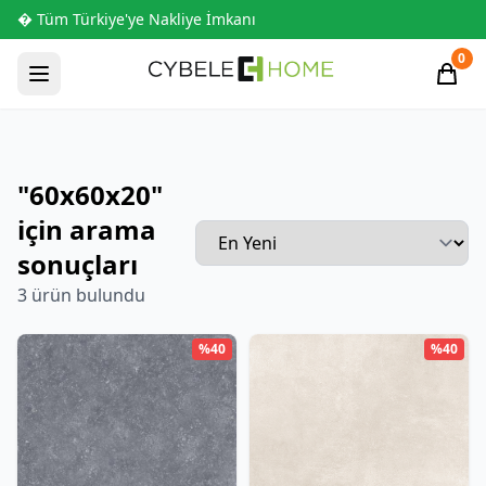
� Tüm Türkiye'ye Nakliye İmkanı
0
"60x60x20"
için arama
sonuçları
3 ürün bulundu
%40
%40