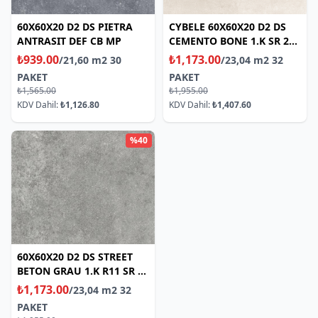
60X60X20 D2 DS PIETRA
CYBELE 60X60X20 D2 DS
ANTRASIT DEF CB MP
CEMENTO BONE 1.K SR 2
CM
₺939.00
₺1,173.00
/21,60 m2 30
/23,04 m2 32
PAKET
PAKET
₺1,565.00
₺1,955.00
KDV Dahil:
₺1,126.80
KDV Dahil:
₺1,407.60
%40
60X60X20 D2 DS STREET
BETON GRAU 1.K R11 SR 2
CM
₺1,173.00
/23,04 m2 32
PAKET