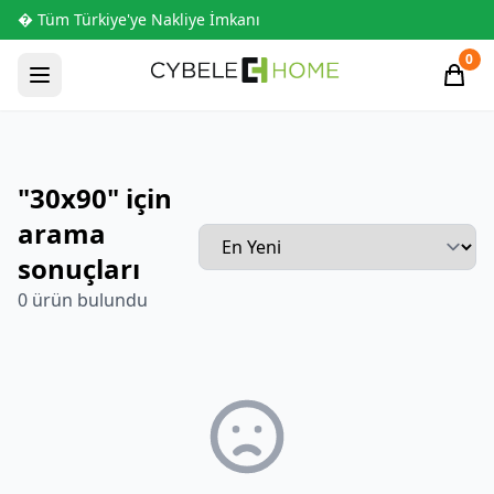
� Tüm Türkiye'ye Nakliye İmkanı
0
"30x90" için
arama
sonuçları
0 ürün bulundu