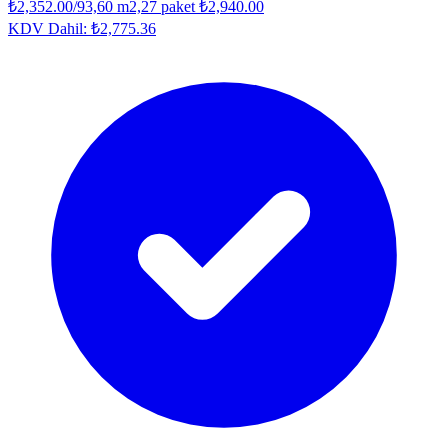
₺2,352.00
/93,60 m2,27 paket
₺2,940.00
KDV Dahil:
₺2,775.36