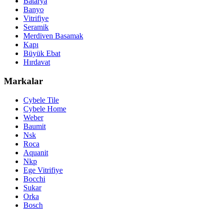
Batarya
Banyo
Vitrifiye
Seramik
Merdiven Basamak
Kapı
Büyük Ebat
Hırdavat
Markalar
Cybele Tile
Cybele Home
Weber
Baumit
Nsk
Roca
Aquanit
Nkp
Ege Vitrifiye
Bocchi
Sukar
Orka
Bosch