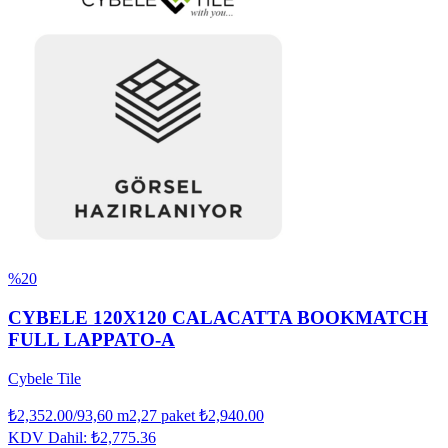
%20
CYBELE 120X120 CALACATTA BOOKMATCH
FULL LAPPATO-A
Cybele Tile
₺2,352.00
/93,60 m2,27 paket
₺2,940.00
KDV Dahil:
₺2,775.36