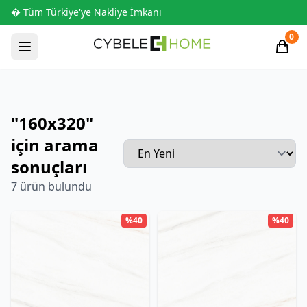
� Tüm Türkiye'ye Nakliye İmkanı
0
"160x320"
için arama
sonuçları
7 ürün bulundu
%40
%40