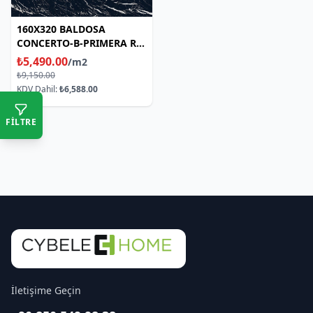
160X320 BALDOSA
CONCERTO-B-PRIMERA RF
NATURAL
₺5,490.00
/m2
₺9,150.00
KDV Dahil:
₺6,588.00
FİLTRE
İletişime Geçin