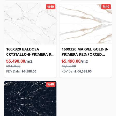
%40
%40
160X320 BALDOSA
160X320 MARVEL GOLD-B-
CRYSTALLO-B-PRIMERA RF
PRIMERA REINFORCED
NATURAL
NATURAL
₺5,490.00
₺5,490.00
/m2
/m2
₺9,150.00
₺9,150.00
KDV Dahil:
₺6,588.00
KDV Dahil:
₺6,588.00
%40