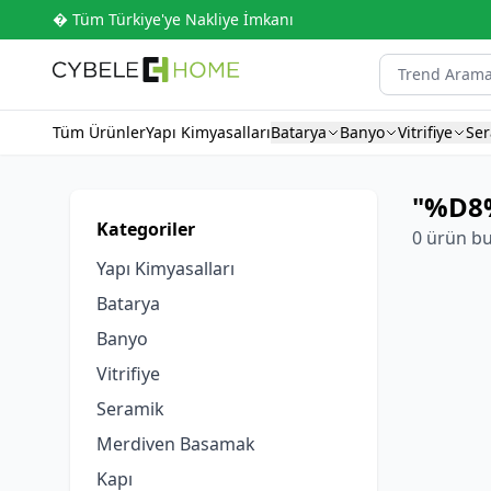
� Tüm Türkiye'ye Nakliye İmkanı
Tüm Ürünler
Yapı Kimyasalları
Batarya
Banyo
Vitrifiye
Se
"%D8%
Kategoriler
0 ürün b
Yapı Kimyasalları
Batarya
Banyo
Vitrifiye
Seramik
Merdiven Basamak
Kapı