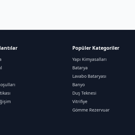
lantılar
Popüler Kategoriler
a
Yapı Kimyasalları
l
Batarya
Lavabo Bataryası
oşulları
Banyo
itikası
Duş Teknesi
ğişim
Vitrifiye
Gömme Rezervuar