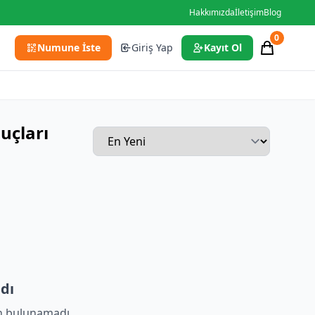
Hakkımızda
İletişim
Blog
0
Numune İste
Giriş Yap
Kayıt Ol
çları
dı
n bulunamadı.