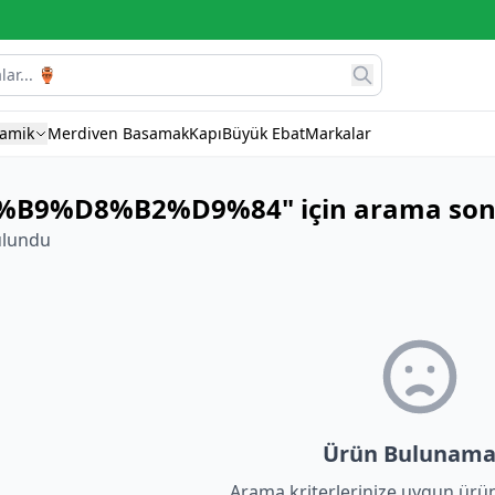
ramik
Merdiven Basamak
Kapı
Büyük Ebat
Markalar
B9%D8%B2%D9%84" için arama sonu
ulundu
Ürün Bulunama
Arama kriterlerinize uygun ürü