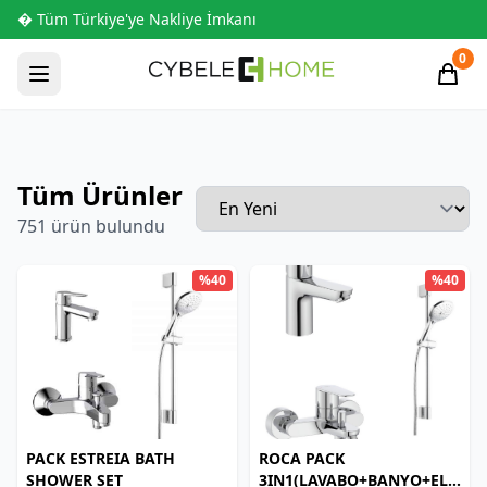
� Tüm Türkiye'ye Nakliye İmkanı
0
Tüm Ürünler
751 ürün bulundu
%40
%40
PACK ESTREIA BATH
ROCA PACK
SHOWER SET
3IN1(LAVABO+BANYO+EL