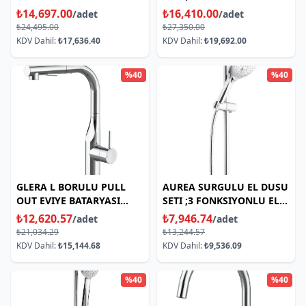
DUSU)
₺14,697.00
₺16,410.00
/adet
/adet
₺24,495.00
₺27,350.00
KDV Dahil:
₺17,636.40
KDV Dahil:
₺19,692.00
%40
%40
GLERA L BORULU PULL
AUREA SURGULU EL DUSU
OUT EVIYE BATARYASI
SETI ;3 FONKSIYONLU EL
KROM
DUSU
₺12,620.57
₺7,946.74
/adet
/adet
₺21,034.29
₺13,244.57
KDV Dahil:
₺15,144.68
KDV Dahil:
₺9,536.09
%40
%40