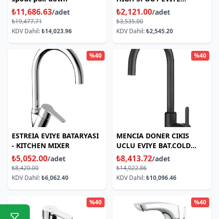
BATARYASI
₺11,686.63
₺2,121.00
/adet
/adet
₺19,477.71
₺3,535.00
KDV Dahil:
₺14,023.96
KDV Dahil:
₺2,545.20
%40
%40
ESTREIA EVIYE BATARYASI
MENCIA DONER CIKIS
- KITCHEN MIXER
UCLU EVIYE BAT.COLD
START SIYAH
₺5,052.00
₺8,413.72
/adet
/adet
₺8,420.00
₺14,022.86
KDV Dahil:
₺6,062.40
KDV Dahil:
₺10,096.46
%40
%40