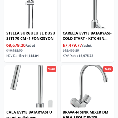
STELLA SURGULU EL DUSU
CARELIA EVIYE BATARYASI-
SETI 70 CM -1 FONKSIYON
COLD START - KITCHEN
MIXER
₺9,679.20
₺7,479.77
/adet
/adet
₺16,132.00
₺12,466.29
KDV Dahil:
₺11,615.04
KDV Dahil:
₺8,975.72
%40
%40
CALA EVIYE BATARYASI U
BRAVA-N SINK MIXER DM
spout pull-down
HIGH SPOUT EVIYE