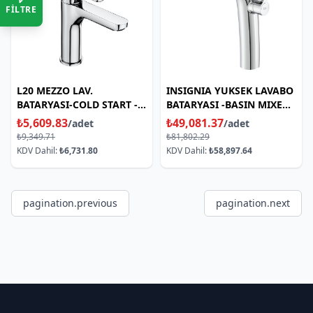
FİLTRE
L20 MEZZO LAV.
INSIGNIA YUKSEK LAVABO
BATARYASI-COLD START -
BATARYASI -BASIN MIXER
BASIN MIXER
HIGH
₺5,609.83
₺49,081.37
/adet
/adet
₺9,349.71
₺81,802.29
KDV Dahil:
₺6,731.80
KDV Dahil:
₺58,897.64
pagination.previous
pagination.next