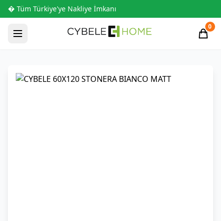
� Tüm Türkiye'ye Nakliye İmkanı
0