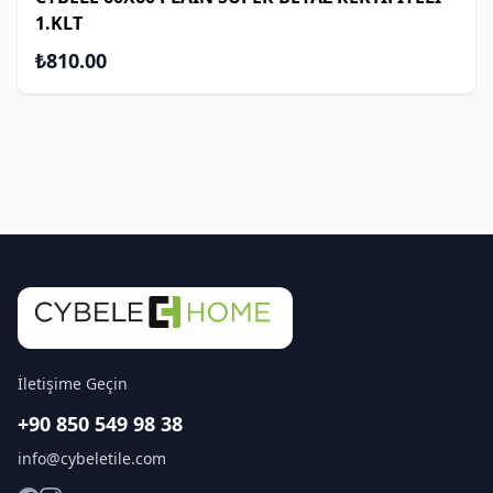
1.KLT
₺810.00
İletişime Geçin
+90 850 549 98 38
info@cybeletile.com