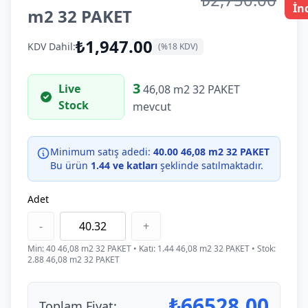
İn
m2 32 PAKET
₺1,947.00
KDV Dahil:
(%18 KDV)
3
Live
46,08 m2 32 PAKET
Stock
mevcut
Minimum satış adedi:
40.00 46,08 m2 32 PAKET
Bu ürün
1.44 ve katları
şeklinde satılmaktadır.
Adet
-
+
Min:
40
46,08 m2 32 PAKET
• Katı:
1.44
46,08 m2 32 PAKET
• Stok:
2.88 46,08 m2 32 PAKET
₺
66528.00
Toplam Fiyat: