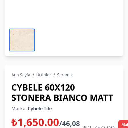
Ana Sayfa
/
Ürünler
/
Seramik
CYBELE 60X120
STONERA BIANCO MATT
Marka:
Cybele Tile
₺1,650.00
/46,08
%4
₺2,750.00