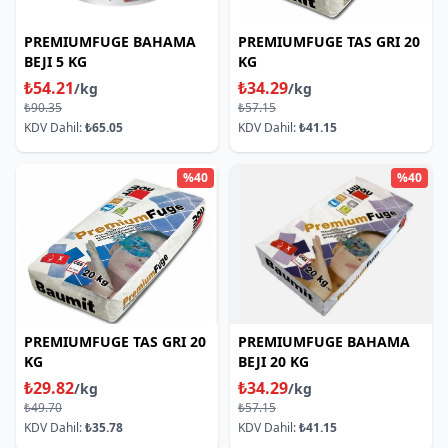
PREMIUMFUGE BAHAMA
PREMIUMFUGE TAS GRI 20
BEJI 5 KG
KG
₺54.21
₺34.29
/kg
/kg
₺90.35
₺57.15
KDV Dahil:
₺65.05
KDV Dahil:
₺41.15
%40
%40
PREMIUMFUGE TAS GRI 20
PREMIUMFUGE BAHAMA
KG
BEJI 20 KG
₺29.82
₺34.29
/kg
/kg
₺49.70
₺57.15
KDV Dahil:
₺35.78
KDV Dahil:
₺41.15