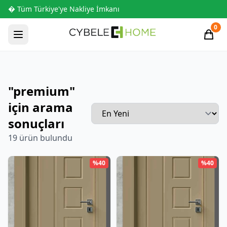
� Tüm Türkiye'ye Nakliye İmkanı
0
"premium"
için arama
sonuçları
19 ürün bulundu
%40
%40