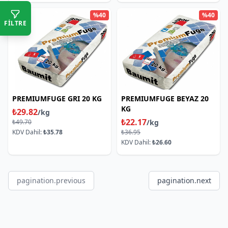
%40
%40
FİLTRE
PREMIUMFUGE GRI 20 KG
PREMIUMFUGE BEYAZ 20
KG
₺29.82
/kg
₺22.17
₺49.70
/kg
KDV Dahil:
₺35.78
₺36.95
KDV Dahil:
₺26.60
pagination.previous
pagination.next