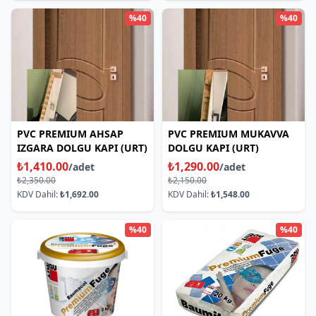
%40
%40
PVC PREMIUM AHSAP
PVC PREMIUM MUKAVVA
IZGARA DOLGU KAPI (URT)
DOLGU KAPI (URT)
₺1,410.00
₺1,290.00
/adet
/adet
₺2,350.00
₺2,150.00
KDV Dahil:
₺1,692.00
KDV Dahil:
₺1,548.00
%40
%40