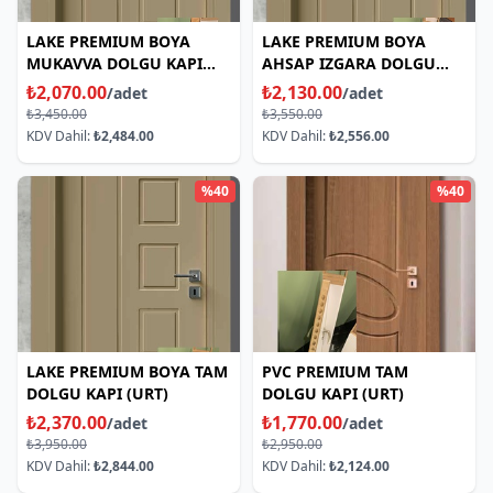
LAKE PREMIUM BOYA
LAKE PREMIUM BOYA
MUKAVVA DOLGU KAPI
AHSAP IZGARA DOLGU
(URT)
KAPI (URT)
₺2,070.00
₺2,130.00
/adet
/adet
₺3,450.00
₺3,550.00
KDV Dahil:
₺2,484.00
KDV Dahil:
₺2,556.00
%40
%40
LAKE PREMIUM BOYA TAM
PVC PREMIUM TAM
DOLGU KAPI (URT)
DOLGU KAPI (URT)
₺2,370.00
₺1,770.00
/adet
/adet
₺3,950.00
₺2,950.00
KDV Dahil:
₺2,844.00
KDV Dahil:
₺2,124.00