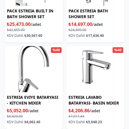
PACK ESTREIA BUILT IN
PACK ESTREIA BATH
BATH SHOWER SET
SHOWER SET
₺25,473.00
₺14,697.00
/adet
/adet
₺42,455.00
₺24,495.00
KDV Dahil:
₺30,567.60
KDV Dahil:
₺17,636.40
%40
%40
ESTREIA EVIYE BATARYASI
ESTREIA LAVABO
- KITCHEN MIXER
BATARYASI- BASIN MIXER
₺5,052.00
₺4,206.86
/adet
/adet
₺8,420.00
₺7,011.43
KDV Dahil:
₺6,062.40
KDV Dahil:
₺5,048.23