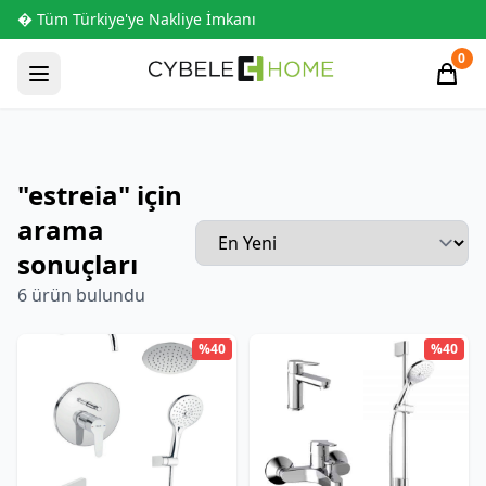
� Tüm Türkiye'ye Nakliye İmkanı
0
"estreia" için
arama
sonuçları
6 ürün bulundu
%40
%40