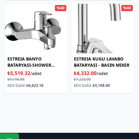
%40
%40
ESTREIA BANYO
ESTREIA KUGU LAVABO
BATARYASI-SHOWER
BATARYASI - BASIN MIXER
MIXER
₺5,519.32
₺4,332.00
/adet
/adet
₺9,198.86
₺7,220.00
KDV Dahil:
₺6,623.18
KDV Dahil:
₺5,198.40