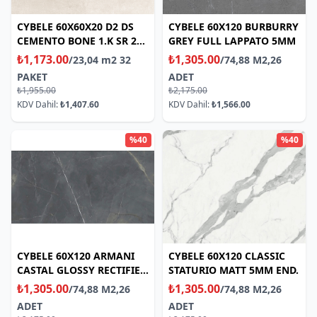
CYBELE 60X60X20 D2 DS
CYBELE 60X120 BURBURRY
CEMENTO BONE 1.K SR 2
GREY FULL LAPPATO 5MM
CM
₺1,173.00
₺1,305.00
/23,04 m2 32
/74,88 M2,26
PAKET
ADET
₺1,955.00
₺2,175.00
KDV Dahil:
₺1,407.60
KDV Dahil:
₺1,566.00
%40
%40
CYBELE 60X120 ARMANI
CYBELE 60X120 CLASSIC
CASTAL GLOSSY RECTIFIED
STATURIO MATT 5MM END.
5MM
₺1,305.00
₺1,305.00
/74,88 M2,26
/74,88 M2,26
ADET
ADET