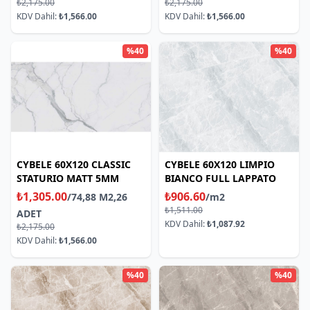
₺2,175.00
₺2,175.00
KDV Dahil:
₺1,566.00
KDV Dahil:
₺1,566.00
%40
%40
CYBELE 60X120 CLASSIC
CYBELE 60X120 LIMPIO
STATURIO MATT 5MM
BIANCO FULL LAPPATO
₺1,305.00
₺906.60
/74,88 M2,26
/m2
₺1,511.00
ADET
KDV Dahil:
₺1,087.92
₺2,175.00
KDV Dahil:
₺1,566.00
%40
%40