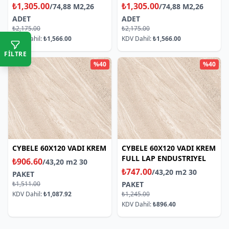
5MM
5MM
₺1,305.00
₺1,305.00
/74,88 M2,26
/74,88 M2,26
ADET
ADET
₺2,175.00
₺2,175.00
KDV Dahil:
₺1,566.00
KDV Dahil:
₺1,566.00
FİLTRE
%40
%40
CYBELE 60X120 VADI KREM
CYBELE 60X120 VADI KREM
FULL LAP ENDUSTRIYEL
₺906.60
/43,20 m2 30
₺747.00
/43,20 m2 30
PAKET
₺1,511.00
PAKET
KDV Dahil:
₺1,087.92
₺1,245.00
KDV Dahil:
₺896.40