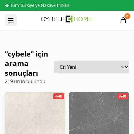
� Tüm Türkiye'ye Nakliye İmkanı
0
"cybele" için
arama
sonuçları
219 ürün bulundu
%40
%40