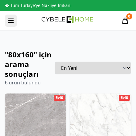
� Tüm Türkiye'ye Nakliye İmkanı
0
"80x160" için
arama
sonuçları
6 ürün bulundu
%40
%40