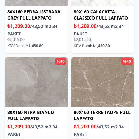
80X160 PEDRA LISTRADA
80X160 CALACATTA
GREY FULL LAPPATO
CLASSICO FULL LAPPATO
₺1,209.00
₺1,209.00
/43,52 m2 34
/43,52 m2 34
PAKET
PAKET
₺2,015.00
₺2,015.00
KDV Dahil:
₺1,450.80
KDV Dahil:
₺1,450.80
%40
%40
80X160 NERA BIANCO
80X160 TERRE TAUPE FULL
FULL LAPPATO
LAPPATO
₺1,209.00
₺1,209.00
/43,52 m2 34
/43,52 m2 34
PAKET
PAKET