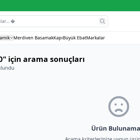
ramik
Merdiven Basamak
Kapı
Büyük Ebat
Markalar
0" için arama sonuçları
ulundu
Ürün Bulunama
Arama kriterlerinize uygun ürü