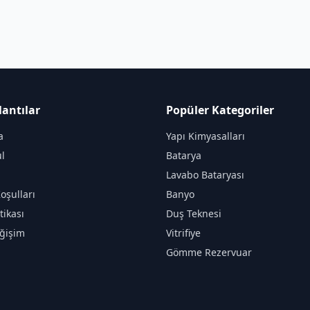
lantılar
Popüler Kategoriler
a
Yapı Kimyasalları
l
Batarya
Lavabo Bataryası
oşulları
Banyo
itikası
Duş Teknesi
ğişim
Vitrifiye
Gömme Rezervuar