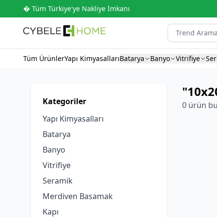
� Tüm Türkiye'ye Nakliye İmkanı
Tüm Ürünler
Yapı Kimyasalları
Batarya
Banyo
Vitrifiye
Se
"10x2
Kategoriler
0 ürün b
Yapı Kimyasalları
Batarya
Banyo
Vitrifiye
Seramik
Merdiven Basamak
Kapı