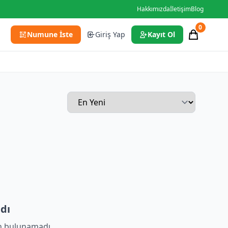
Hakkımızda
İletişim
Blog
0
Numune İste
Giriş Yap
Kayıt Ol
dı
n bulunamadı.