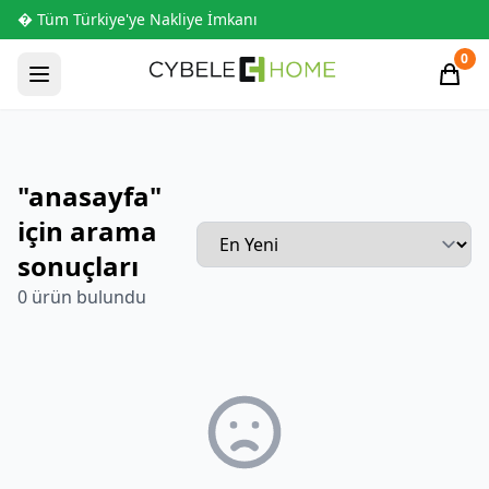
� Tüm Türkiye'ye Nakliye İmkanı
0
"anasayfa"
için arama
sonuçları
0 ürün bulundu